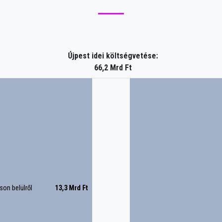
Újpest idei költségvetése:
66,2 Mrd Ft
on belülről
13,3 Mrd Ft