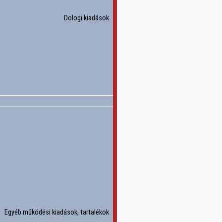
Dologi kiadások
Egyéb működési kiadások, tartalékok