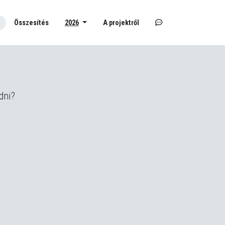
Összesítés
2026
A projektről
dni?