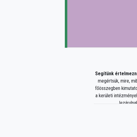
Segítünk értelmezni
megértsük, mire, mib
főösszegben kimutato
a kerületi intézménye
lezárulna
A bevételek és ki
zavartalan feladatellát
melyek célja tar