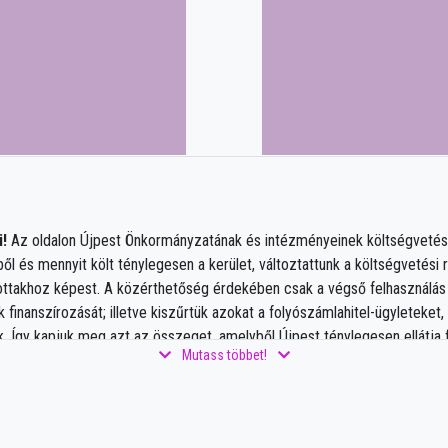
!
Az oldalon Újpest Önkormányzatának és intézményeinek költségvetése
ől és mennyit költ ténylegesen a kerület, változtattunk a költségvetési
ttakhoz képest. A közérthetőség érdekében csak a végső felhasználás 
k finanszírozását; illetve kiszűrtük azokat a folyószámlahitel-ügyleteket
k. Így kapjuk meg azt az összeget, amelyből Újpest ténylegesen ellátja f
Mutass többet!
adások is felbonthatóak működési és felhalmozási tételekre. A
működés
ást biztosítja, míg a
felhalmozási költségvetés
beruházásokhoz, felúj
tós eszközök beszerzése, a tevékenység bővítése, modernizálása. A m