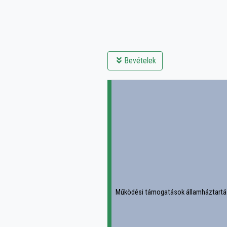
Bevételek
Működési támogatások államháztartás