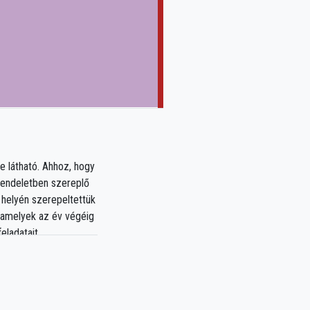
 látható. Ahhoz, hogy
 rendeletben szereplő
helyén szerepeltettük
, amelyek az év végéig
eladatait.
i költségvetés
a
ításokhoz kapcsolódik,
űködési bevételek